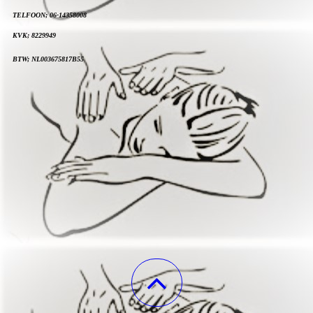
TELFOON; 06-14358008
KVK; 8229949
BTW; NL003675817B55