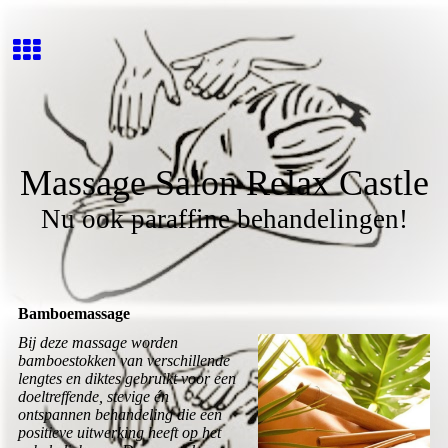
Massage Salon Relax Castle
Nu ook paraffine behandelingen!
Bamboemassage
Bij deze massage worden
bamboestokken van verschillende
lengtes en diktes gebruikt voor een
doeltreffende, stevige én
ontspannen behandeling die een
positieve uitwerking heeft op het