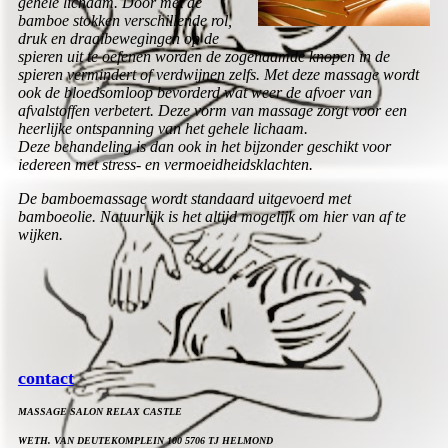
gehele lichaam. Door met de
bamboe stokken verschillende rol,
druk en draaibewegingen op de
spieren uit te oefenen worden de zogenaamde knopen in de
spieren vermindert of verdwijnen zelfs. Met deze massage wordt
ook de bloedsomloop bevorderd wat weer de afvoer van
afvalstoffen verbetert. Deze vorm van massage zorgt voor een
heerlijke ontspanning van het gehele lichaam.
Deze behandeling is dan ook in het bijzonder geschikt voor
iedereen met stress- en vermoeidheidsklachten.
De bamboemassage wordt standaard uitgevoerd met
bamboeolie. Natuurlijk is het altijd mogelijk om hier van af te
wijken.
contact
MASSAGE SALON RELAX CASTLE
WETH. VAN DEUTEKOMPLEIN 100 57
06 TJ HELMOND